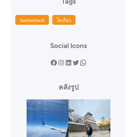
Tags
Switzerland
โตเกียว
Social Icons
Facebook
Instagram
LinkedIn
Twitter
WhatsApp
คลังรูป