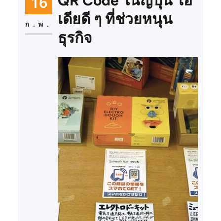
16
QR Code ในญี่ปุ่น ไอ
เดียดี ๆ ที่ช่วยหนุน
ก.พ.
ธุรกิจ