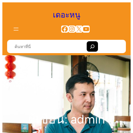
ข้าม
เดอะหนู
ไป
ยัง
Facebook
Instagram
X
YouTube
เนื้อหา
S
e
a
r
c
h
ผู้เขียน:
admin