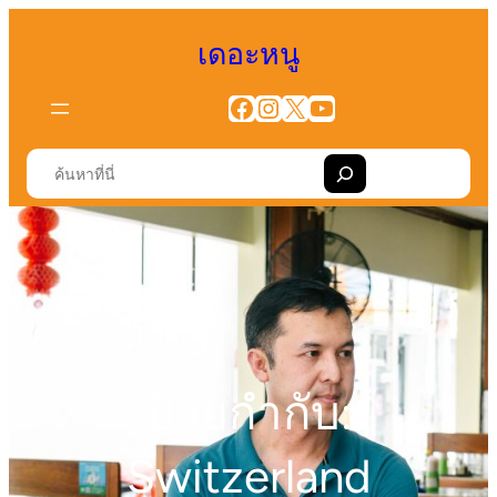
ข้าม
เดอะหนู
ไป
ยัง
Facebook
Instagram
X
YouTube
เนื้อหา
S
e
a
r
c
h
ป้ายกำกับ:
Switzerland